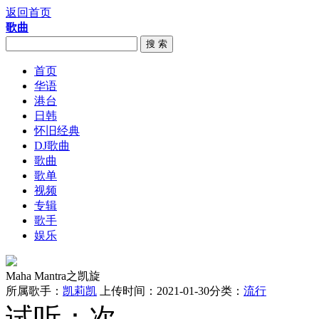
返回首页
歌曲
搜 索
首页
华语
港台
日韩
怀旧经典
DJ歌曲
歌曲
歌单
视频
专辑
歌手
娱乐
Maha Mantra之凯旋
所属歌手：
凯莉凯
上传时间：2021-01-30
分类：
流行
试听：
次