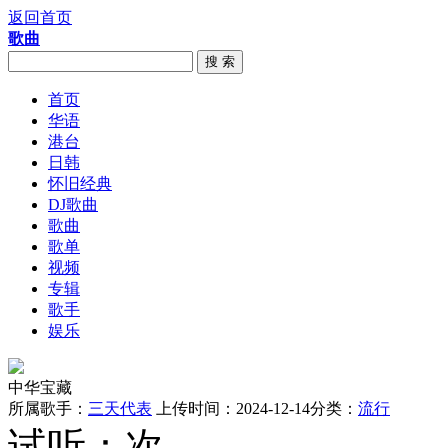
返回首页
歌曲
搜 索
首页
华语
港台
日韩
怀旧经典
DJ歌曲
歌曲
歌单
视频
专辑
歌手
娱乐
中华宝藏
所属歌手：
三天代表
上传时间：2024-12-14
分类：
流行
试听：
次