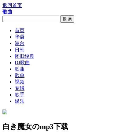
返回首页
歌曲
搜 索
首页
华语
港台
日韩
怀旧经典
DJ歌曲
歌曲
歌单
视频
专辑
歌手
娱乐
白き魔女のmp3下载