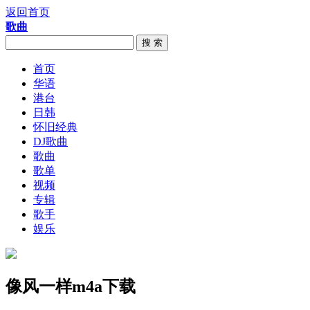
返回首页
歌曲
搜 索
首页
华语
港台
日韩
怀旧经典
DJ歌曲
歌曲
歌单
视频
专辑
歌手
娱乐
像风一样m4a下载