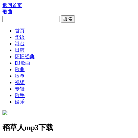
返回首页
歌曲
搜 索
首页
华语
港台
日韩
怀旧经典
DJ歌曲
歌曲
歌单
视频
专辑
歌手
娱乐
稻草人mp3下载