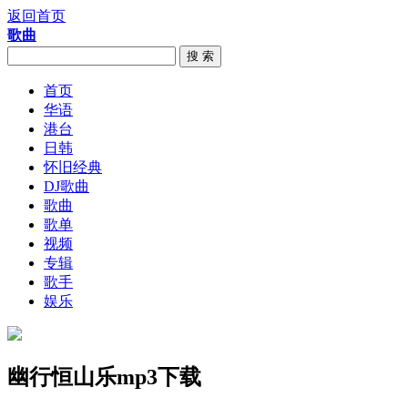
返回首页
歌曲
搜 索
首页
华语
港台
日韩
怀旧经典
DJ歌曲
歌曲
歌单
视频
专辑
歌手
娱乐
幽行恒山乐mp3下载