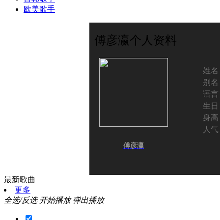
欧美歌手
傅彦瀛个人资料
姓名
别名
语言
生日
身高
人气
傅彦瀛
最新歌曲
更多
全选/反选
开始播放
弹出播放