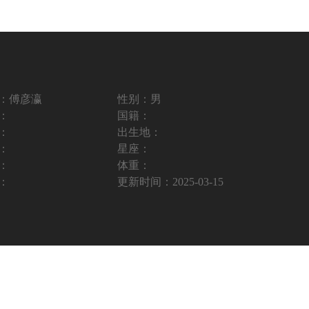
：
傅彦瀛
性别：
男
：
国籍：
：
出生地：
：
星座：
：
体重：
：
更新时间：
2025-03-15