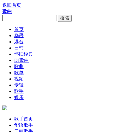
返回首页
歌曲
搜 索
首页
华语
港台
日韩
怀旧经典
DJ歌曲
歌曲
歌单
视频
专辑
歌手
娱乐
歌手首页
华语歌手
日韩歌手