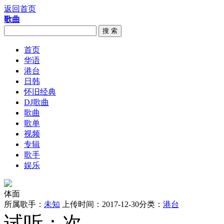
返回首页
歌曲
搜 索
首页
华语
港台
日韩
怀旧经典
DJ歌曲
歌曲
歌单
视频
专辑
歌手
娱乐
体面
所属歌手：
未知
上传时间：2017-12-30
分类：
港台
试听：
次